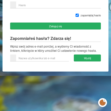
lub
Hasło
adres
e-
mail
zapamiętaj hasło
Zaloguj się
Zapomniałeś hasła? Zdarza się!
Wpisz swój adres e-mail poniżej, a wyślemy Ci wiadomość z
linkiem, kliknięcie w który umożliwi Ci ustawienie nowego hasła.
Nazwa
Wyślij
użytkownika
lub
e-
mail
Zarządzaj
preferencjami
cookies