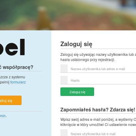
Zaloguj się
Zaloguj się używając nazwy użytkownika lub 
hasła ustalonego przy rejestracji.
ć współpracę?
Nazwa
użytkownika
lub
eszcze z systemu
Hasło
adres
pełnij
formularz
e-
mail
Zaloguj się
truj się
Zapomniałeś hasła? Zdarza się!
min
.
Wpisz swój adres e-mail poniżej, a wyślemy C
kliknięcie w który umożliwi Ci ustawienie now
Nazwa
użytkownika