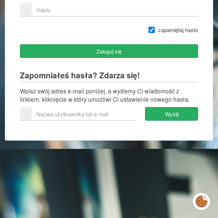
lub
Hasło
adres
e-
mail
zapamiętaj hasło
Zaloguj się
Zapomniałeś hasła? Zdarza się!
Wpisz swój adres e-mail poniżej, a wyślemy Ci wiadomość z
linkiem, kliknięcie w który umożliwi Ci ustawienie nowego hasła.
Nazwa
Wyślij
użytkownika
lub
e-
mail
Zarządzaj
preferencjami
cookies