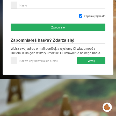
lub
Hasło
adres
e-
mail
zapamiętaj hasło
Zaloguj się
Zapomniałeś hasła? Zdarza się!
Wpisz swój adres e-mail poniżej, a wyślemy Ci wiadomość z
linkiem, kliknięcie w który umożliwi Ci ustawienie nowego hasła.
Nazwa
Wyślij
użytkownika
lub
e-
mail
Zarządzaj
preferencjami
cookies