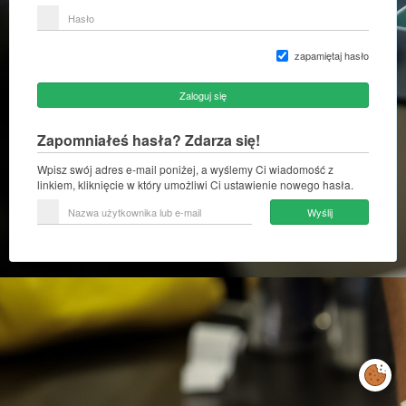
lub
Hasło
adres
e-
mail
zapamiętaj hasło
Zaloguj się
Zapomniałeś hasła? Zdarza się!
Wpisz swój adres e-mail poniżej, a wyślemy Ci wiadomość z
linkiem, kliknięcie w który umożliwi Ci ustawienie nowego hasła.
Nazwa
Wyślij
użytkownika
lub
e-
mail
Zarządzaj
preferencjami
cookies