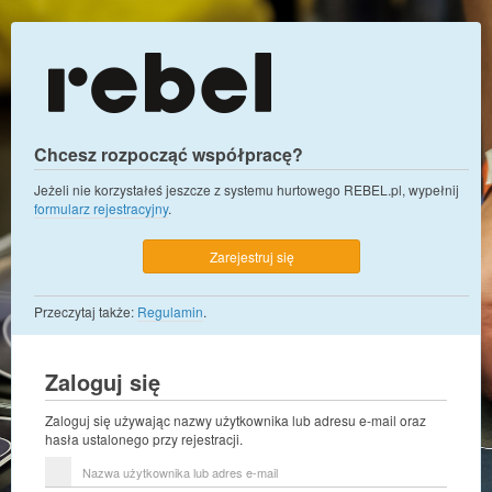
Chcesz rozpocząć współpracę?
Jeżeli nie korzystałeś jeszcze z systemu hurtowego REBEL.pl, wypełnij
formularz rejestracyjny
.
Zarejestruj się
Przeczytaj także:
Regulamin
.
Zaloguj się
Zaloguj się używając nazwy użytkownika lub adresu e-mail oraz
hasła ustalonego przy rejestracji.
Nazwa
użytkownika