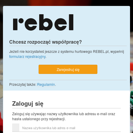
Chcesz rozpocząć współpracę?
Jeżeli nie korzystałeś jeszcze z systemu hurtowego REBEL.pl, wypełnij
formularz rejestracyjny
.
Zarejestruj się
Przeczytaj także:
Regulamin
.
Zaloguj się
Zaloguj się używając nazwy użytkownika lub adresu e-mail oraz
hasła ustalonego przy rejestracji.
Nazwa
użytkownika