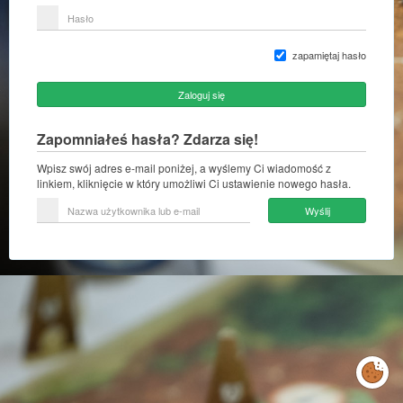
lub
Hasło
adres
e-
mail
zapamiętaj hasło
Zaloguj się
Zapomniałeś hasła? Zdarza się!
Wpisz swój adres e-mail poniżej, a wyślemy Ci wiadomość z
linkiem, kliknięcie w który umożliwi Ci ustawienie nowego hasła.
Nazwa
Wyślij
użytkownika
lub
e-
mail
Zarządzaj
preferencjami
cookies