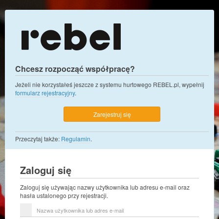
Chcesz rozpocząć współpracę?
Jeżeli nie korzystałeś jeszcze z systemu hurtowego REBEL.pl, wypełnij
formularz rejestracyjny
.
Zarejestruj się
Przeczytaj także:
Regulamin
.
Zaloguj się
Zaloguj się używając nazwy użytkownika lub adresu e-mail oraz
hasła ustalonego przy rejestracji.
Nazwa
użytkownika