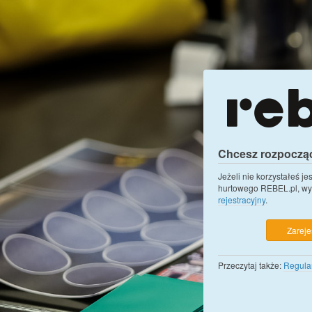
Chcesz rozpoczą
Jeżeli nie korzystałeś j
hurtowego REBEL.pl, wy
rejestracyjny
.
Zarejes
Przeczytaj także:
Regula