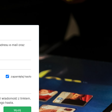
adresu e-mail oraz
zapamiętaj hasło
i wiadomość z linkiem,
ego hasła.
Wyślij