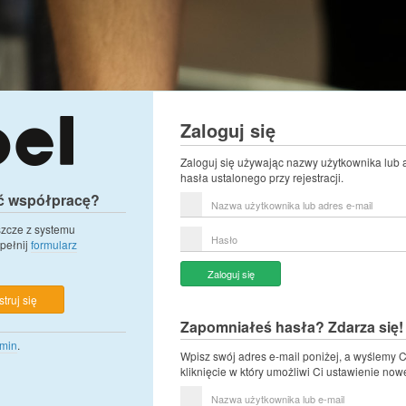
Zaloguj się
Zaloguj się używając nazwy użytkownika lub 
hasła ustalonego przy rejestracji.
ć współpracę?
Nazwa
użytkownika
lub
eszcze z systemu
Hasło
adres
pełnij
formularz
e-
mail
Zaloguj się
truj się
Zapomniałeś hasła? Zdarza się!
min
.
Wpisz swój adres e-mail poniżej, a wyślemy C
kliknięcie w który umożliwi Ci ustawienie now
Nazwa
użytkownika