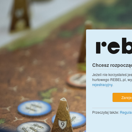
Chcesz rozpoczą
Jeżeli nie korzystałeś j
hurtowego REBEL.pl, wy
rejestracyjny
.
Zarejes
Przeczytaj także:
Regula