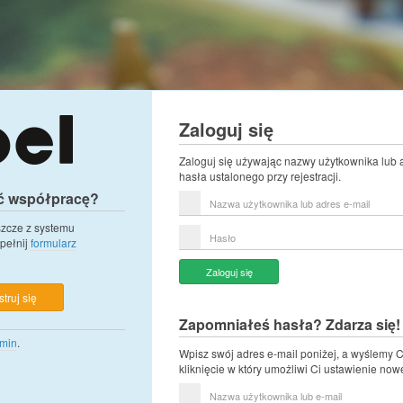
Zaloguj się
Zaloguj się używając nazwy użytkownika lub 
hasła ustalonego przy rejestracji.
ć współpracę?
Nazwa
użytkownika
lub
eszcze z systemu
Hasło
adres
pełnij
formularz
e-
mail
Zaloguj się
truj się
Zapomniałeś hasła? Zdarza się!
min
.
Wpisz swój adres e-mail poniżej, a wyślemy C
kliknięcie w który umożliwi Ci ustawienie now
Nazwa
użytkownika