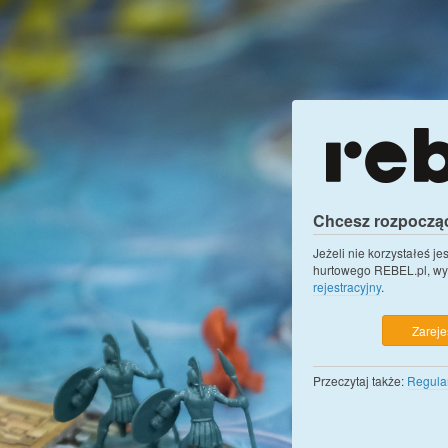
Chcesz rozpoczą
Jeżeli nie korzystałeś j
hurtowego REBEL.pl, wy
rejestracyjny
.
Zarejes
Przeczytaj także:
Regula