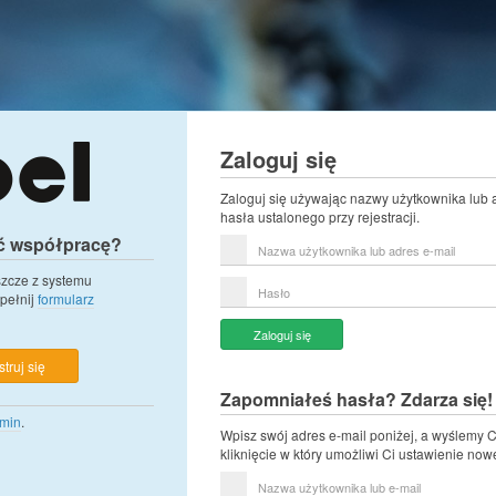
Zaloguj się
Zaloguj się używając nazwy użytkownika lub 
hasła ustalonego przy rejestracji.
ć współpracę?
Nazwa
użytkownika
lub
eszcze z systemu
Hasło
adres
pełnij
formularz
e-
mail
Zaloguj się
truj się
Zapomniałeś hasła? Zdarza się!
min
.
Wpisz swój adres e-mail poniżej, a wyślemy C
kliknięcie w który umożliwi Ci ustawienie now
Nazwa
użytkownika