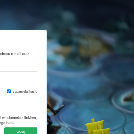
adresu e-mail oraz
zapamiętaj hasło
i wiadomość z linkiem,
ego hasła.
Wyślij