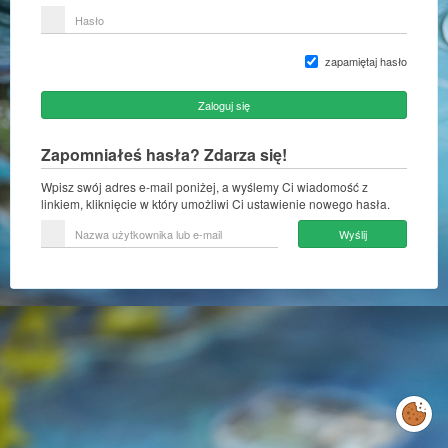
lub
Hasło
adres
e-
mail
zapamiętaj hasło
Zaloguj się
Zapomniałeś hasła? Zdarza się!
Wpisz swój adres e-mail poniżej, a wyślemy Ci wiadomość z
linkiem, kliknięcie w który umożliwi Ci ustawienie nowego hasła.
Nazwa
Wyślij
użytkownika
lub
e-
mail
Zarządzaj
preferencjami
cookies