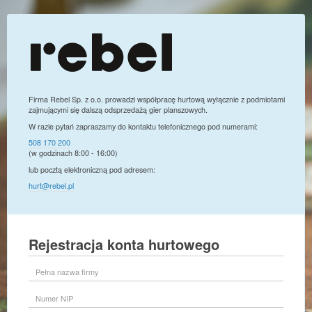
Firma Rebel Sp. z o.o. prowadzi współpracę hurtową wyłącznie z podmiotami
zajmującymi się dalszą odsprzedażą gier planszowych.
W razie pytań zapraszamy do kontaktu telefonicznego pod numerami:
508 170 200
(w godzinach 8:00 - 16:00)
lub pocztą elektroniczną pod adresem:
hurt@rebel.pl
Rejestracja konta hurtowego
Pełna
nazwa
firmy
Numer
NIP