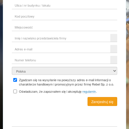
Ulica
i
nr
Kod
budynku
pocztowy
/
lokalu
Miejscowość
Imię
i
nazwisko
Adres
przedstawiciela
e-
firmy
mail
Numer
telefonu
Kraj
Zgadzam się na wysyłanie na powyższy adres e-mail informacji o
charakterze handlowym i promocyjnym przez firmę Rebel Sp. z o.o.
Oświadczam, że zapoznałem się i akceptuję
regulamin
.
Zarejestruj się