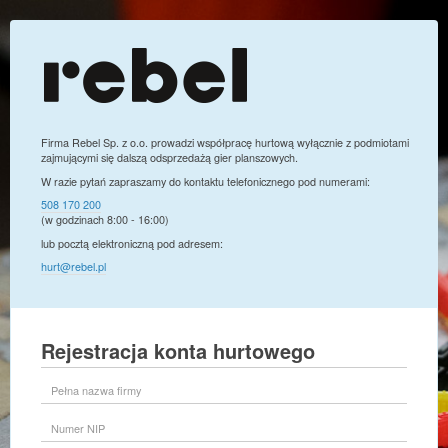
Firma Rebel Sp. z o.o. prowadzi współpracę hurtową wyłącznie z podmiotami
zajmującymi się dalszą odsprzedażą gier planszowych.
W razie pytań zapraszamy do kontaktu telefonicznego pod numerami:
508 170 200
(w godzinach 8:00 - 16:00)
lub pocztą elektroniczną pod adresem:
hurt@rebel.pl
Rejestracja konta hurtowego
Pełna
nazwa
firmy
Numer
NIP