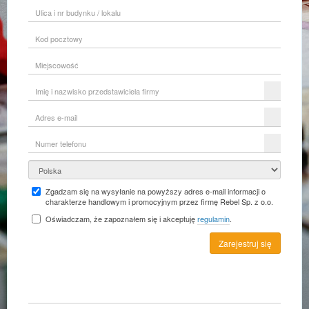
Ulica
i
nr
Kod
budynku
pocztowy
/
lokalu
Miejscowość
Imię
i
nazwisko
Adres
przedstawiciela
e-
firmy
mail
Numer
telefonu
Kraj
Zgadzam się na wysyłanie na powyższy adres e-mail informacji o
charakterze handlowym i promocyjnym przez firmę Rebel Sp. z o.o.
Oświadczam, że zapoznałem się i akceptuję
regulamin
.
Zarejestruj się