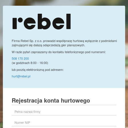
Firma Rebel Sp. z o.o. prowadzi współpracę hurtową wyłącznie z podmiotami
zajmującymi się dalszą odsprzedażą gier planszowych.
W razie pytań zapraszamy do kontaktu telefonicznego pod numerami:
508 170 200
(w godzinach 8:00 - 16:00)
lub pocztą elektroniczną pod adresem:
hurt@rebel.pl
Rejestracja konta hurtowego
Pełna
nazwa
firmy
Numer
NIP