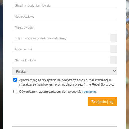
Ulica
i
nr
Kod
budynku
pocztowy
/
lokalu
Miejscowość
Imię
i
nazwisko
Adres
przedstawiciela
e-
firmy
mail
Numer
telefonu
Kraj
Zgadzam się na wysyłanie na powyższy adres e-mail informacji o
charakterze handlowym i promocyjnym przez firmę Rebel Sp. z o.o.
Oświadczam, że zapoznałem się i akceptuję
regulamin
.
Zarejestruj się