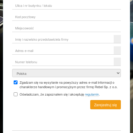
Ulica
i
nr
Kod
budynku
pocztowy
/
lokalu
Miejscowość
Imię
i
nazwisko
Adres
przedstawiciela
e-
firmy
mail
Numer
telefonu
Kraj
Zgadzam się na wysyłanie na powyższy adres e-mail informacji o
charakterze handlowym i promocyjnym przez firmę Rebel Sp. z o.o.
Oświadczam, że zapoznałem się i akceptuję
regulamin
.
Zarejestruj się