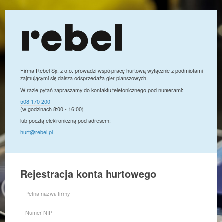
Firma Rebel Sp. z o.o. prowadzi współpracę hurtową wyłącznie z podmiotami
zajmującymi się dalszą odsprzedażą gier planszowych.
W razie pytań zapraszamy do kontaktu telefonicznego pod numerami:
508 170 200
(w godzinach 8:00 - 16:00)
lub pocztą elektroniczną pod adresem:
hurt@rebel.pl
Rejestracja konta hurtowego
Pełna
nazwa
firmy
Numer
NIP