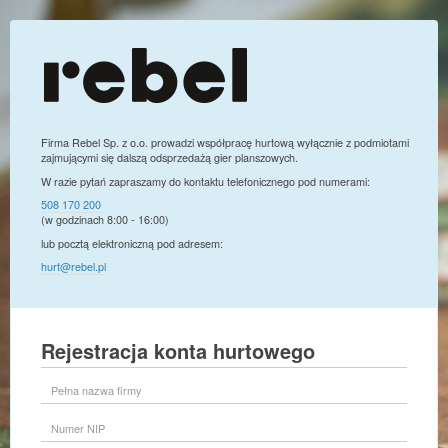
Firma Rebel Sp. z o.o. prowadzi współpracę hurtową wyłącznie z podmiotami
zajmującymi się dalszą odsprzedażą gier planszowych.
W razie pytań zapraszamy do kontaktu telefonicznego pod numerami:
508 170 200
(w godzinach 8:00 - 16:00)
lub pocztą elektroniczną pod adresem:
hurt@rebel.pl
Rejestracja konta hurtowego
Pełna
nazwa
firmy
Numer
NIP