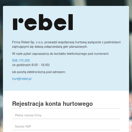
Firma Rebel Sp. z o.o. prowadzi współpracę hurtową wyłącznie z podmiotami
zajmującymi się dalszą odsprzedażą gier planszowych.
W razie pytań zapraszamy do kontaktu telefonicznego pod numerami:
508 170 200
(w godzinach 8:00 - 16:00)
lub pocztą elektroniczną pod adresem:
hurt@rebel.pl
Rejestracja konta hurtowego
Pełna
nazwa
firmy
Numer
NIP