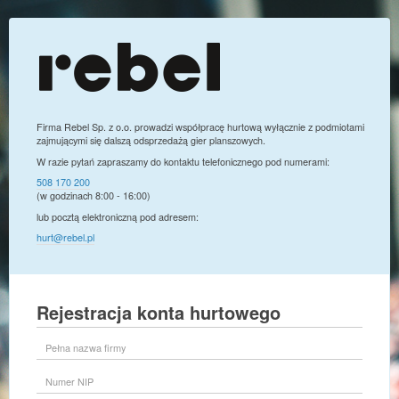
Firma Rebel Sp. z o.o. prowadzi współpracę hurtową wyłącznie z podmiotami
zajmującymi się dalszą odsprzedażą gier planszowych.
W razie pytań zapraszamy do kontaktu telefonicznego pod numerami:
508 170 200
(w godzinach 8:00 - 16:00)
lub pocztą elektroniczną pod adresem:
hurt@rebel.pl
Rejestracja konta hurtowego
Pełna
nazwa
firmy
Numer
NIP