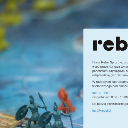
Firma Rebel Sp. z o.o. pr
współpracę hurtową wyłąc
podmiotami zajmującymi si
odsprzedażą gier planszo
W razie pytań zapraszamy
telefonicznego pod numer
508 170 200
(w godzinach 8:00 - 16:00
lub pocztą elektroniczną 
hurt@rebel.pl