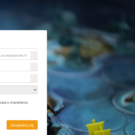
acji o charakterze
Zarejestruj się