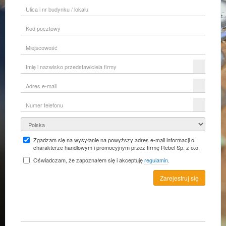
Ulica
i
nr
Kod
budynku
pocztowy
/
lokalu
Miejscowość
Imię
i
nazwisko
Adres
przedstawiciela
e-
firmy
mail
Numer
telefonu
Kraj
Zgadzam się na wysyłanie na powyższy adres e-mail informacji o
charakterze handlowym i promocyjnym przez firmę Rebel Sp. z o.o.
Oświadczam, że zapoznałem się i akceptuję
regulamin
.
Zarejestruj się