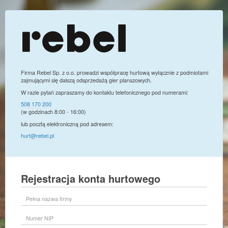
Firma Rebel Sp. z o.o. prowadzi współpracę hurtową wyłącznie z podmiotami
zajmującymi się dalszą odsprzedażą gier planszowych.
W razie pytań zapraszamy do kontaktu telefonicznego pod numerami:
508 170 200
(w godzinach 8:00 - 16:00)
lub pocztą elektroniczną pod adresem:
hurt@rebel.pl
Rejestracja konta hurtowego
Pełna
nazwa
firmy
Numer
NIP