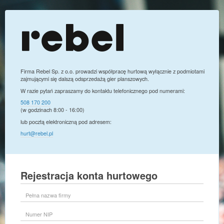
Firma Rebel Sp. z o.o. prowadzi współpracę hurtową wyłącznie z podmiotami
zajmującymi się dalszą odsprzedażą gier planszowych.
W razie pytań zapraszamy do kontaktu telefonicznego pod numerami:
508 170 200
(w godzinach 8:00 - 16:00)
lub pocztą elektroniczną pod adresem:
hurt@rebel.pl
Rejestracja konta hurtowego
Pełna
nazwa
firmy
Numer
NIP