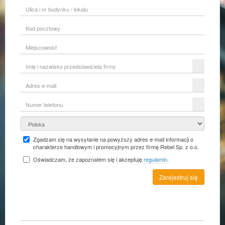
Ulica
i
nr
Kod
budynku
pocztowy
/
lokalu
Miejscowość
Imię
i
nazwisko
Adres
przedstawiciela
e-
firmy
mail
Numer
telefonu
Kraj
Zgadzam się na wysyłanie na powyższy adres e-mail informacji o
charakterze handlowym i promocyjnym przez firmę Rebel Sp. z o.o.
Oświadczam, że zapoznałem się i akceptuję
regulamin
.
Zarejestruj się