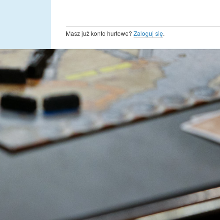
Masz już konto hurtowe?
Zaloguj się
.