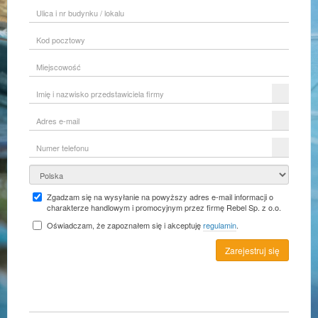
Ulica
i
nr
Kod
budynku
pocztowy
/
lokalu
Miejscowość
Imię
i
nazwisko
Adres
przedstawiciela
e-
firmy
mail
Numer
telefonu
Kraj
Zgadzam się na wysyłanie na powyższy adres e-mail informacji o
charakterze handlowym i promocyjnym przez firmę Rebel Sp. z o.o.
Oświadczam, że zapoznałem się i akceptuję
regulamin
.
Zarejestruj się