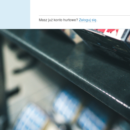
Masz już konto hurtowe?
Zaloguj się
.