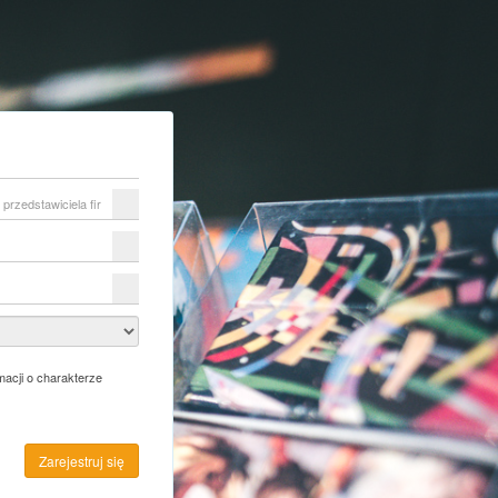
acji o charakterze
Zarejestruj się