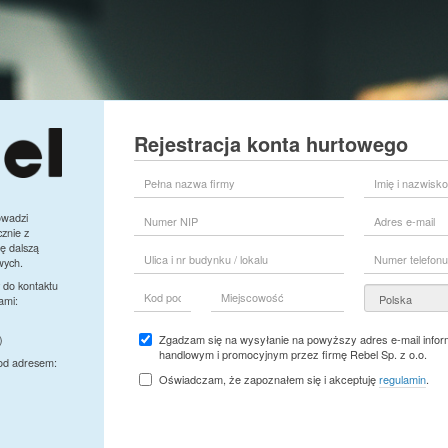
Rejestracja konta hurtowego
Pełna
Imię
nazwa
i
firmy
nazwisko
Numer
Adres
owadzi
przedstawiciela
NIP
e-
znie z
firmy
mail
ę dalszą
Ulica
Numer
wych.
i
telefonu
nr
 do kontaktu
Kod
Miejscowość
Kraj
budynku
ami:
pocztowy
/
lokalu
Zgadzam się na wysyłanie na powyższy adres e-mail inform
)
handlowym i promocyjnym przez firmę Rebel Sp. z o.o.
pod adresem:
Oświadczam, że zapoznałem się i akceptuję
regulamin
.