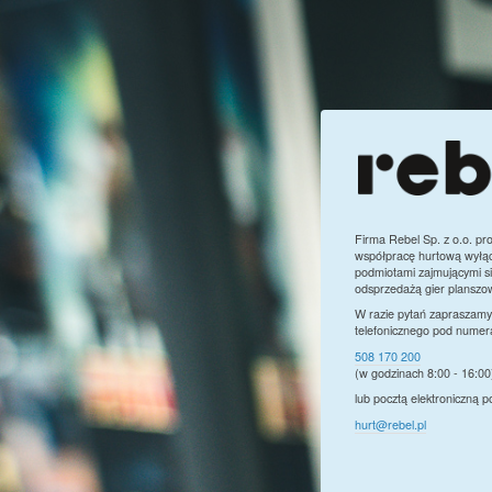
Firma Rebel Sp. z o.o. pr
współpracę hurtową wyłąc
podmiotami zajmującymi si
odsprzedażą gier planszo
W razie pytań zapraszamy
telefonicznego pod numer
508 170 200
(w godzinach 8:00 - 16:00
lub pocztą elektroniczną 
hurt@rebel.pl