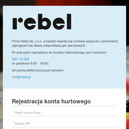
Firma Rebel Sp. z o.o. prowadzi współpracę hurtową wyłącznie z podmiotami
zajmującymi się dalszą odsprzedażą gier planszowych.
W razie pytań zapraszamy do kontaktu telefonicznego pod numerami:
508 170 200
(w godzinach 8:00 - 16:00)
lub pocztą elektroniczną pod adresem:
hurt@rebel.pl
Rejestracja konta hurtowego
Pełna
nazwa
firmy
Numer
NIP