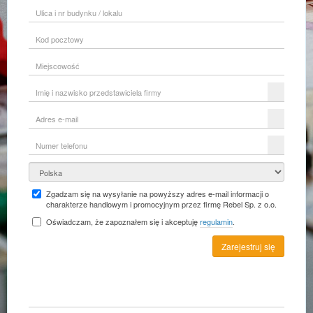
Ulica
i
nr
Kod
budynku
pocztowy
/
lokalu
Miejscowość
Imię
i
nazwisko
Adres
przedstawiciela
e-
firmy
mail
Numer
telefonu
Kraj
Zgadzam się na wysyłanie na powyższy adres e-mail informacji o
charakterze handlowym i promocyjnym przez firmę Rebel Sp. z o.o.
Oświadczam, że zapoznałem się i akceptuję
regulamin
.
Zarejestruj się