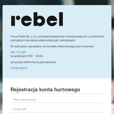
Firma Rebel Sp. z o.o. prowadzi współpracę hurtową wyłącznie z podmiotami
zajmującymi się dalszą odsprzedażą gier planszowych.
W razie pytań zapraszamy do kontaktu telefonicznego pod numerami:
508 170 200
(w godzinach 8:00 - 16:00)
lub pocztą elektroniczną pod adresem:
hurt@rebel.pl
Rejestracja konta hurtowego
Pełna
nazwa
firmy
Numer
NIP