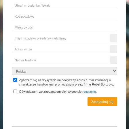
Ulica
i
nr
Kod
budynku
pocztowy
/
lokalu
Miejscowość
Imię
i
nazwisko
Adres
przedstawiciela
e-
firmy
mail
Numer
telefonu
Kraj
Zgadzam się na wysyłanie na powyższy adres e-mail informacji o
charakterze handlowym i promocyjnym przez firmę Rebel Sp. z o.o.
Oświadczam, że zapoznałem się i akceptuję
regulamin
.
Zarejestruj się