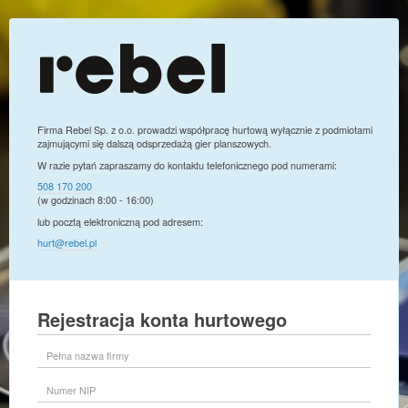
Firma Rebel Sp. z o.o. prowadzi współpracę hurtową wyłącznie z podmiotami
zajmującymi się dalszą odsprzedażą gier planszowych.
W razie pytań zapraszamy do kontaktu telefonicznego pod numerami:
508 170 200
(w godzinach 8:00 - 16:00)
lub pocztą elektroniczną pod adresem:
hurt@rebel.pl
Rejestracja konta hurtowego
Pełna
nazwa
firmy
Numer
NIP