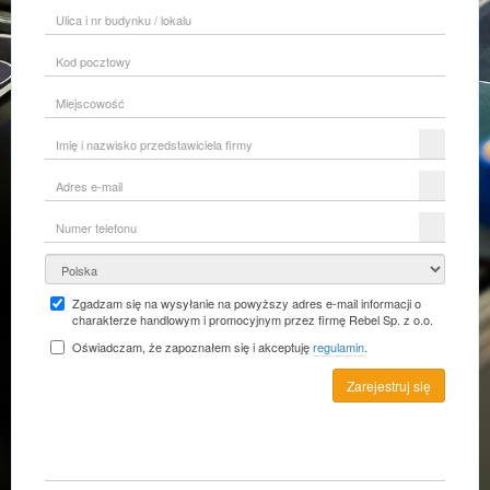
Ulica
i
nr
Kod
budynku
pocztowy
/
lokalu
Miejscowość
Imię
i
nazwisko
Adres
przedstawiciela
e-
firmy
mail
Numer
telefonu
Kraj
Zgadzam się na wysyłanie na powyższy adres e-mail informacji o
charakterze handlowym i promocyjnym przez firmę Rebel Sp. z o.o.
Oświadczam, że zapoznałem się i akceptuję
regulamin
.
Zarejestruj się