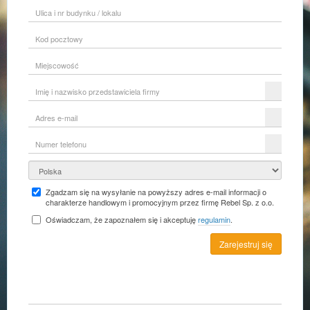
Ulica
i
nr
Kod
budynku
pocztowy
/
lokalu
Miejscowość
Imię
i
nazwisko
Adres
przedstawiciela
e-
firmy
mail
Numer
telefonu
Kraj
Zgadzam się na wysyłanie na powyższy adres e-mail informacji o
charakterze handlowym i promocyjnym przez firmę Rebel Sp. z o.o.
Oświadczam, że zapoznałem się i akceptuję
regulamin
.
Zarejestruj się