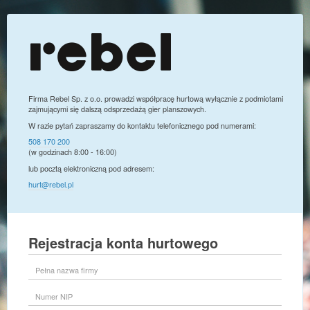
Firma Rebel Sp. z o.o. prowadzi współpracę hurtową wyłącznie z podmiotami
zajmującymi się dalszą odsprzedażą gier planszowych.
W razie pytań zapraszamy do kontaktu telefonicznego pod numerami:
508 170 200
(w godzinach 8:00 - 16:00)
lub pocztą elektroniczną pod adresem:
hurt@rebel.pl
Rejestracja konta hurtowego
Pełna
nazwa
firmy
Numer
NIP