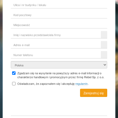
Ulica
i
nr
Kod
budynku
pocztowy
/
lokalu
Miejscowość
Imię
i
nazwisko
Adres
przedstawiciela
e-
firmy
mail
Numer
telefonu
Kraj
Zgadzam się na wysyłanie na powyższy adres e-mail informacji o
charakterze handlowym i promocyjnym przez firmę Rebel Sp. z o.o.
Oświadczam, że zapoznałem się i akceptuję
regulamin
.
Zarejestruj się