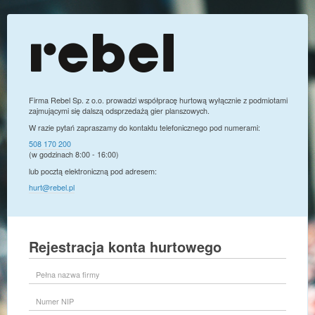
Firma Rebel Sp. z o.o. prowadzi współpracę hurtową wyłącznie z podmiotami
zajmującymi się dalszą odsprzedażą gier planszowych.
W razie pytań zapraszamy do kontaktu telefonicznego pod numerami:
508 170 200
(w godzinach 8:00 - 16:00)
lub pocztą elektroniczną pod adresem:
hurt@rebel.pl
Rejestracja konta hurtowego
Pełna
nazwa
firmy
Numer
NIP