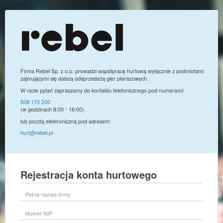
Firma Rebel Sp. z o.o. prowadzi współpracę hurtową wyłącznie z podmiotami
zajmującymi się dalszą odsprzedażą gier planszowych.
W razie pytań zapraszamy do kontaktu telefonicznego pod numerami:
508 170 200
(w godzinach 8:00 - 16:00)
lub pocztą elektroniczną pod adresem:
hurt@rebel.pl
Rejestracja konta hurtowego
Pełna
nazwa
firmy
Numer
NIP