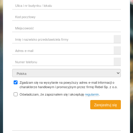
Ulica
i
nr
Kod
budynku
pocztowy
/
lokalu
Miejscowość
Imię
i
nazwisko
Adres
przedstawiciela
e-
firmy
mail
Numer
telefonu
Kraj
Zgadzam się na wysyłanie na powyższy adres e-mail informacji o
charakterze handlowym i promocyjnym przez firmę Rebel Sp. z o.o.
Oświadczam, że zapoznałem się i akceptuję
regulamin
.
Zarejestruj się