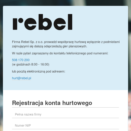
Firma Rebel Sp. z o.o. prowadzi współpracę hurtową wyłącznie z podmiotami
zajmującymi się dalszą odsprzedażą gier planszowych.
W razie pytań zapraszamy do kontaktu telefonicznego pod numerami:
508 170 200
(w godzinach 8:00 - 16:00)
lub pocztą elektroniczną pod adresem:
hurt@rebel.pl
Rejestracja konta hurtowego
Pełna
nazwa
firmy
Numer
NIP