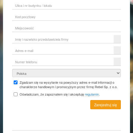
Ulica
i
nr
Kod
budynku
pocztowy
/
lokalu
Miejscowość
Imię
i
nazwisko
Adres
przedstawiciela
e-
firmy
mail
Numer
telefonu
Kraj
Zgadzam się na wysyłanie na powyższy adres e-mail informacji o
charakterze handlowym i promocyjnym przez firmę Rebel Sp. z o.o.
Oświadczam, że zapoznałem się i akceptuję
regulamin
.
Zarejestruj się