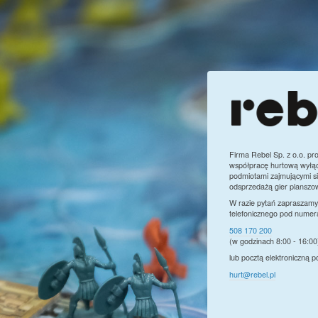
Firma Rebel Sp. z o.o. pr
współpracę hurtową wyłąc
podmiotami zajmującymi si
odsprzedażą gier planszo
W razie pytań zapraszamy
telefonicznego pod numer
508 170 200
(w godzinach 8:00 - 16:00
lub pocztą elektroniczną 
hurt@rebel.pl