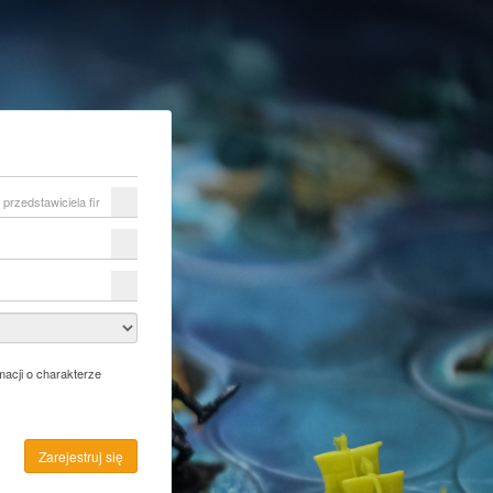
acji o charakterze
Zarejestruj się