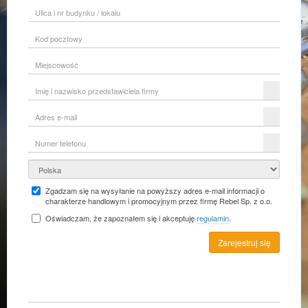
Ulica
i
nr
Kod
budynku
pocztowy
/
lokalu
Miejscowość
Imię
i
nazwisko
Adres
przedstawiciela
e-
firmy
mail
Numer
telefonu
Kraj
Zgadzam się na wysyłanie na powyższy adres e-mail informacji o
charakterze handlowym i promocyjnym przez firmę Rebel Sp. z o.o.
Oświadczam, że zapoznałem się i akceptuję
regulamin
.
Zarejestruj się