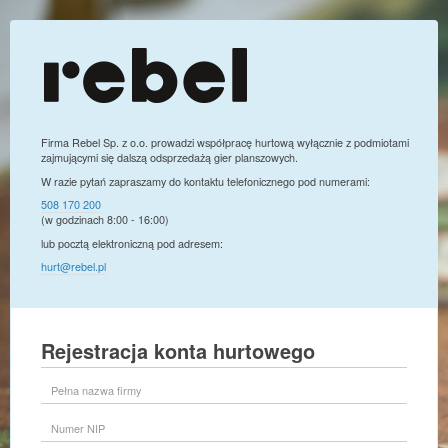
Firma Rebel Sp. z o.o. prowadzi współpracę hurtową wyłącznie z podmiotami
zajmującymi się dalszą odsprzedażą gier planszowych.
W razie pytań zapraszamy do kontaktu telefonicznego pod numerami:
508 170 200
(w godzinach 8:00 - 16:00)
lub pocztą elektroniczną pod adresem:
hurt@rebel.pl
Rejestracja konta hurtowego
Pełna
nazwa
firmy
Numer
NIP