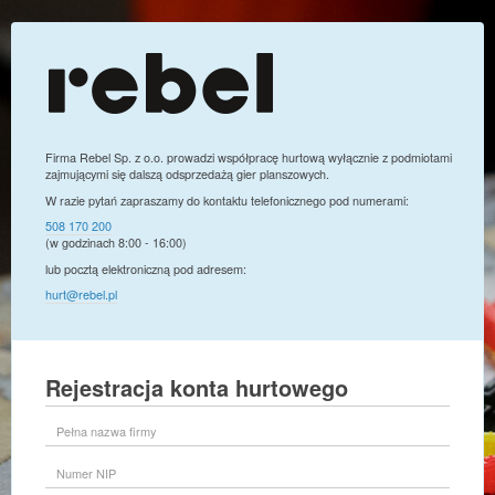
Firma Rebel Sp. z o.o. prowadzi współpracę hurtową wyłącznie z podmiotami
zajmującymi się dalszą odsprzedażą gier planszowych.
W razie pytań zapraszamy do kontaktu telefonicznego pod numerami:
508 170 200
(w godzinach 8:00 - 16:00)
lub pocztą elektroniczną pod adresem:
hurt@rebel.pl
Rejestracja konta hurtowego
Pełna
nazwa
firmy
Numer
NIP