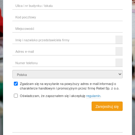
Ulica
i
nr
Kod
budynku
pocztowy
/
lokalu
Miejscowość
Imię
i
nazwisko
Adres
przedstawiciela
e-
firmy
mail
Numer
telefonu
Kraj
Zgadzam się na wysyłanie na powyższy adres e-mail informacji o
charakterze handlowym i promocyjnym przez firmę Rebel Sp. z o.o.
Oświadczam, że zapoznałem się i akceptuję
regulamin
.
Zarejestruj się