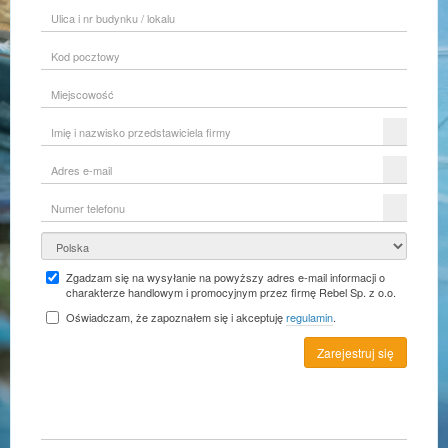
Ulica
i
nr
Kod
budynku
pocztowy
/
lokalu
Miejscowość
Imię
i
nazwisko
Adres
przedstawiciela
e-
firmy
mail
Numer
telefonu
Kraj
Zgadzam się na wysyłanie na powyższy adres e-mail informacji o
charakterze handlowym i promocyjnym przez firmę Rebel Sp. z o.o.
Oświadczam, że zapoznałem się i akceptuję
regulamin
.
Zarejestruj się