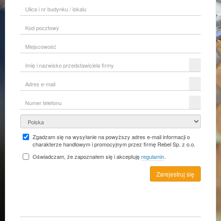
Ulica
i
nr
Kod
budynku
pocztowy
/
lokalu
Miejscowość
Imię
i
nazwisko
Adres
przedstawiciela
e-
firmy
mail
Numer
telefonu
Kraj
Zgadzam się na wysyłanie na powyższy adres e-mail informacji o
charakterze handlowym i promocyjnym przez firmę Rebel Sp. z o.o.
Oświadczam, że zapoznałem się i akceptuję
regulamin
.
Zarejestruj się