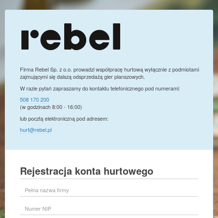
Firma Rebel Sp. z o.o. prowadzi współpracę hurtową wyłącznie z podmiotami
zajmującymi się dalszą odsprzedażą gier planszowych.
W razie pytań zapraszamy do kontaktu telefonicznego pod numerami:
508 170 200
(w godzinach 8:00 - 16:00)
lub pocztą elektroniczną pod adresem:
hurt@rebel.pl
Rejestracja konta hurtowego
Pełna
nazwa
firmy
Numer
NIP