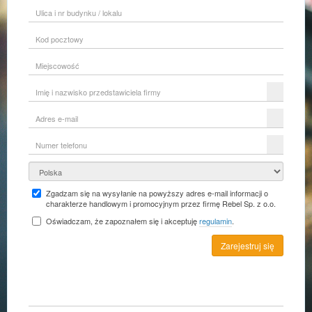
Ulica
i
nr
Kod
budynku
pocztowy
/
lokalu
Miejscowość
Imię
i
nazwisko
Adres
przedstawiciela
e-
firmy
mail
Numer
telefonu
Kraj
Zgadzam się na wysyłanie na powyższy adres e-mail informacji o
charakterze handlowym i promocyjnym przez firmę Rebel Sp. z o.o.
Oświadczam, że zapoznałem się i akceptuję
regulamin
.
Zarejestruj się