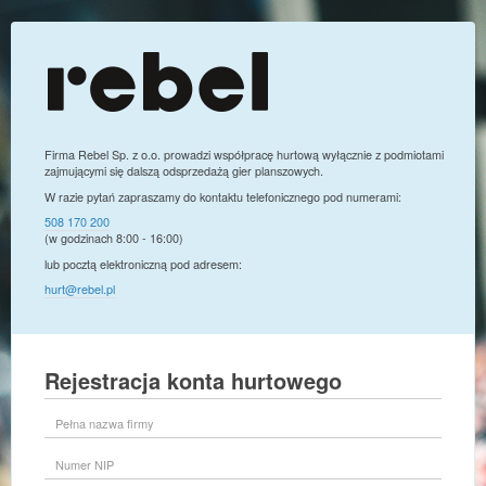
Firma Rebel Sp. z o.o. prowadzi współpracę hurtową wyłącznie z podmiotami
zajmującymi się dalszą odsprzedażą gier planszowych.
W razie pytań zapraszamy do kontaktu telefonicznego pod numerami:
508 170 200
(w godzinach 8:00 - 16:00)
lub pocztą elektroniczną pod adresem:
hurt@rebel.pl
Rejestracja konta hurtowego
Pełna
nazwa
firmy
Numer
NIP