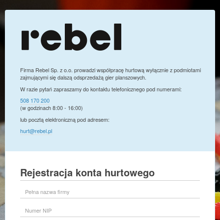
Firma Rebel Sp. z o.o. prowadzi współpracę hurtową wyłącznie z podmiotami
zajmującymi się dalszą odsprzedażą gier planszowych.
W razie pytań zapraszamy do kontaktu telefonicznego pod numerami:
508 170 200
(w godzinach 8:00 - 16:00)
lub pocztą elektroniczną pod adresem:
hurt@rebel.pl
Rejestracja konta hurtowego
Pełna
nazwa
firmy
Numer
NIP