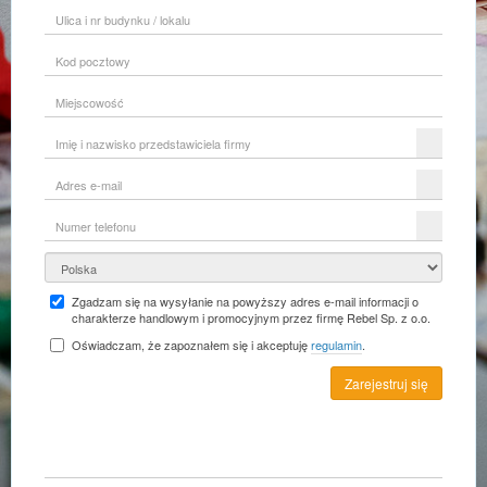
Ulica
i
nr
Kod
budynku
pocztowy
/
lokalu
Miejscowość
Imię
i
nazwisko
Adres
przedstawiciela
e-
firmy
mail
Numer
telefonu
Kraj
Zgadzam się na wysyłanie na powyższy adres e-mail informacji o
charakterze handlowym i promocyjnym przez firmę Rebel Sp. z o.o.
Oświadczam, że zapoznałem się i akceptuję
regulamin
.
Zarejestruj się