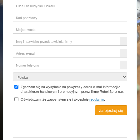
Ulica
i
nr
Kod
budynku
pocztowy
/
lokalu
Miejscowość
Imię
i
nazwisko
Adres
przedstawiciela
e-
firmy
mail
Numer
telefonu
Kraj
Zgadzam się na wysyłanie na powyższy adres e-mail informacji o
charakterze handlowym i promocyjnym przez firmę Rebel Sp. z o.o.
Oświadczam, że zapoznałem się i akceptuję
regulamin
.
Zarejestruj się