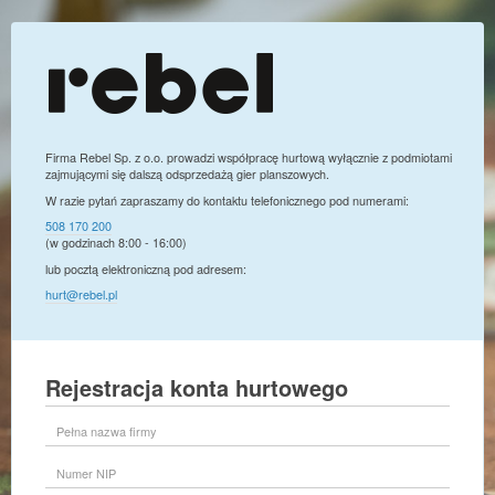
Firma Rebel Sp. z o.o. prowadzi współpracę hurtową wyłącznie z podmiotami
zajmującymi się dalszą odsprzedażą gier planszowych.
W razie pytań zapraszamy do kontaktu telefonicznego pod numerami:
508 170 200
(w godzinach 8:00 - 16:00)
lub pocztą elektroniczną pod adresem:
hurt@rebel.pl
Rejestracja konta hurtowego
Pełna
nazwa
firmy
Numer
NIP