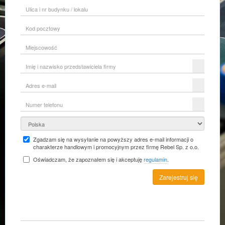
Ulica
i
nr
Kod
budynku
pocztowy
/
lokalu
Miejscowość
Imię
i
nazwisko
Adres
przedstawiciela
e-
firmy
mail
Numer
telefonu
Kraj
Zgadzam się na wysyłanie na powyższy adres e-mail informacji o
charakterze handlowym i promocyjnym przez firmę Rebel Sp. z o.o.
Oświadczam, że zapoznałem się i akceptuję
regulamin
.
Zarejestruj się