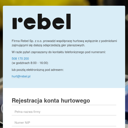
Firma Rebel Sp. z o.o. prowadzi współpracę hurtową wyłącznie z podmiotami
zajmującymi się dalszą odsprzedażą gier planszowych.
W razie pytań zapraszamy do kontaktu telefonicznego pod numerami:
508 170 200
(w godzinach 8:00 - 16:00)
lub pocztą elektroniczną pod adresem:
hurt@rebel.pl
Rejestracja konta hurtowego
Pełna
nazwa
firmy
Numer
NIP