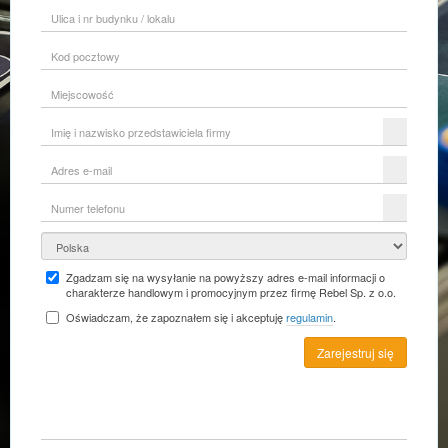
Ulica
i
nr
Kod
budynku
pocztowy
/
lokalu
Miejscowość
Imię
i
nazwisko
Adres
przedstawiciela
e-
firmy
mail
Numer
telefonu
Kraj
Zgadzam się na wysyłanie na powyższy adres e-mail informacji o
charakterze handlowym i promocyjnym przez firmę Rebel Sp. z o.o.
Oświadczam, że zapoznałem się i akceptuję
regulamin
.
Zarejestruj się