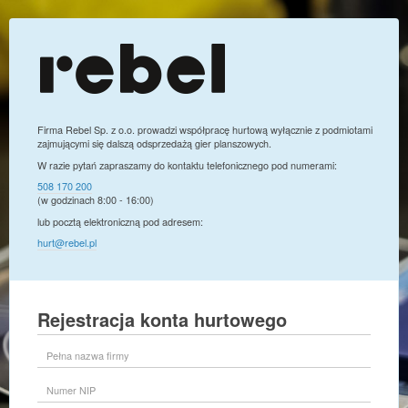
Firma Rebel Sp. z o.o. prowadzi współpracę hurtową wyłącznie z podmiotami
zajmującymi się dalszą odsprzedażą gier planszowych.
W razie pytań zapraszamy do kontaktu telefonicznego pod numerami:
508 170 200
(w godzinach 8:00 - 16:00)
lub pocztą elektroniczną pod adresem:
hurt@rebel.pl
Rejestracja konta hurtowego
Pełna
nazwa
firmy
Numer
NIP