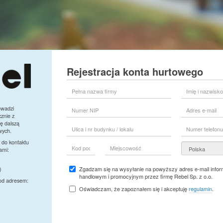
Rejestracja konta hurtowego
Pełna
Imię
nazwa
i
firmy
nazwisko
Numer
Adres
owadzi
przedstawiciela
NIP
e-
znie z
firmy
mail
ę dalszą
Ulica
Numer
wych.
i
telefonu
nr
 do kontaktu
Kod
Miejscowość
Kraj
budynku
ami:
pocztowy
/
lokalu
Zgadzam się na wysyłanie na powyższy adres e-mail inform
)
handlowym i promocyjnym przez firmę Rebel Sp. z o.o.
pod adresem:
Oświadczam, że zapoznałem się i akceptuję
regulamin
.