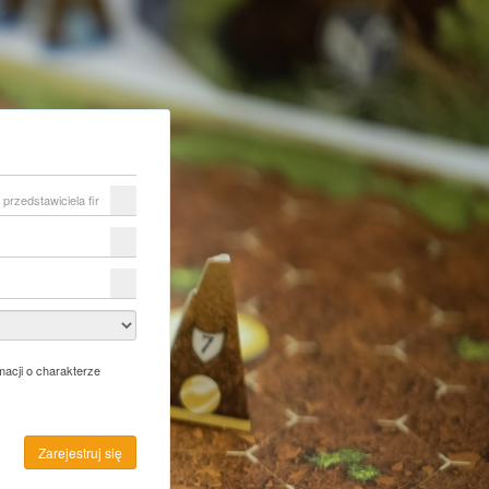
acji o charakterze
Zarejestruj się