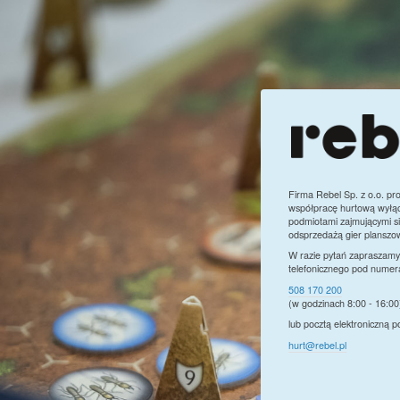
Firma Rebel Sp. z o.o. pr
współpracę hurtową wyłąc
podmiotami zajmującymi si
odsprzedażą gier planszo
W razie pytań zapraszamy
telefonicznego pod numer
508 170 200
(w godzinach 8:00 - 16:00
lub pocztą elektroniczną 
hurt@rebel.pl