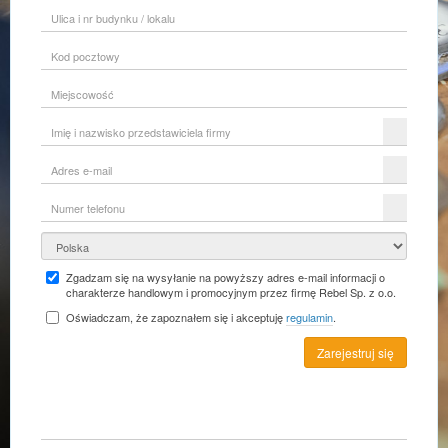
Ulica
i
nr
Kod
budynku
pocztowy
/
lokalu
Miejscowość
Imię
i
nazwisko
Adres
przedstawiciela
e-
firmy
mail
Numer
telefonu
Kraj
Zgadzam się na wysyłanie na powyższy adres e-mail informacji o
charakterze handlowym i promocyjnym przez firmę Rebel Sp. z o.o.
Oświadczam, że zapoznałem się i akceptuję
regulamin
.
Zarejestruj się