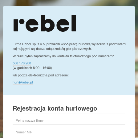
Firma Rebel Sp. z o.o. prowadzi współpracę hurtową wyłącznie z podmiotami
zajmującymi się dalszą odsprzedażą gier planszowych.
W razie pytań zapraszamy do kontaktu telefonicznego pod numerami:
508 170 200
(w godzinach 8:00 - 16:00)
lub pocztą elektroniczną pod adresem:
hurt@rebel.pl
Rejestracja konta hurtowego
Pełna
nazwa
firmy
Numer
NIP