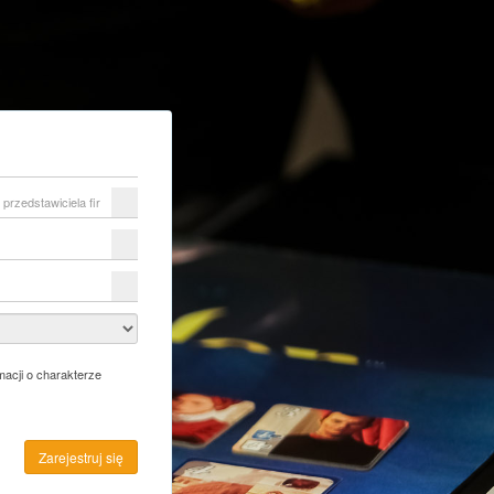
acji o charakterze
Zarejestruj się