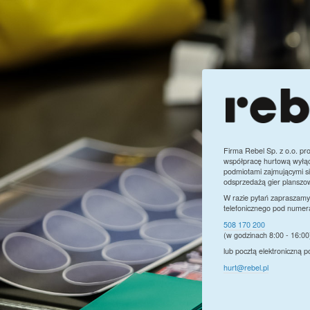
Firma Rebel Sp. z o.o. pr
współpracę hurtową wyłąc
podmiotami zajmującymi si
odsprzedażą gier planszo
W razie pytań zapraszamy
telefonicznego pod numer
508 170 200
(w godzinach 8:00 - 16:00
lub pocztą elektroniczną 
hurt@rebel.pl