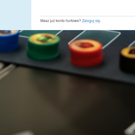
Masz już konto hurtowe?
Zaloguj się
.