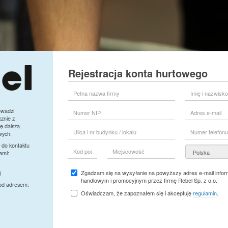
Rejestracja konta hurtowego
Pełna
Imię
nazwa
i
firmy
nazwisko
Numer
Adres
owadzi
przedstawiciela
NIP
e-
znie z
firmy
mail
ę dalszą
Ulica
Numer
wych.
i
telefonu
nr
 do kontaktu
Kod
Miejscowość
Kraj
budynku
ami:
pocztowy
/
lokalu
Zgadzam się na wysyłanie na powyższy adres e-mail inform
)
handlowym i promocyjnym przez firmę Rebel Sp. z o.o.
pod adresem:
Oświadczam, że zapoznałem się i akceptuję
regulamin
.