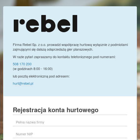
Firma Rebel Sp. z o.o. prowadzi współpracę hurtową wyłącznie z podmiotami
zajmującymi się dalszą odsprzedażą gier planszowych.
W razie pytań zapraszamy do kontaktu telefonicznego pod numerami:
508 170 200
(w godzinach 8:00 - 16:00)
lub pocztą elektroniczną pod adresem:
hurt@rebel.pl
Rejestracja konta hurtowego
Pełna
nazwa
firmy
Numer
NIP