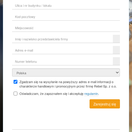
Ulica
i
nr
Kod
budynku
pocztowy
/
lokalu
Miejscowość
Imię
i
nazwisko
Adres
przedstawiciela
e-
firmy
mail
Numer
telefonu
Kraj
Zgadzam się na wysyłanie na powyższy adres e-mail informacji o
charakterze handlowym i promocyjnym przez firmę Rebel Sp. z o.o.
Oświadczam, że zapoznałem się i akceptuję
regulamin
.
Zarejestruj się