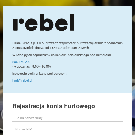
Firma Rebel Sp. z o.o. prowadzi współpracę hurtową wyłącznie z podmiotami
zajmującymi się dalszą odsprzedażą gier planszowych.
W razie pytań zapraszamy do kontaktu telefonicznego pod numerami:
508 170 200
(w godzinach 8:00 - 16:00)
lub pocztą elektroniczną pod adresem:
hurt@rebel.pl
Rejestracja konta hurtowego
Pełna
nazwa
firmy
Numer
NIP