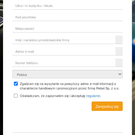
Ulica
i
nr
Kod
budynku
pocztowy
/
lokalu
Miejscowość
Imię
i
nazwisko
Adres
przedstawiciela
e-
firmy
mail
Numer
telefonu
Kraj
Zgadzam się na wysyłanie na powyższy adres e-mail informacji o
charakterze handlowym i promocyjnym przez firmę Rebel Sp. z o.o.
Oświadczam, że zapoznałem się i akceptuję
regulamin
.
Zarejestruj się