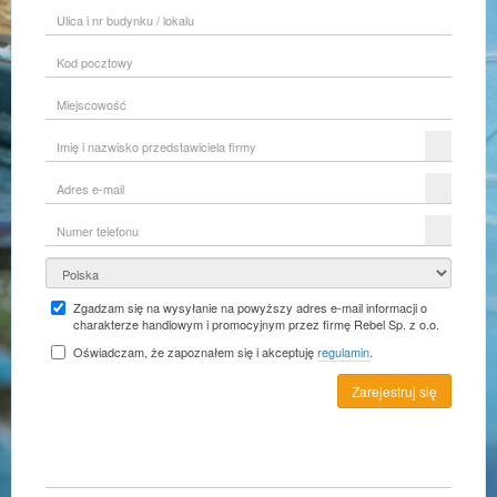
Ulica
i
nr
Kod
budynku
pocztowy
/
lokalu
Miejscowość
Imię
i
nazwisko
Adres
przedstawiciela
e-
firmy
mail
Numer
telefonu
Kraj
Zgadzam się na wysyłanie na powyższy adres e-mail informacji o
charakterze handlowym i promocyjnym przez firmę Rebel Sp. z o.o.
Oświadczam, że zapoznałem się i akceptuję
regulamin
.
Zarejestruj się