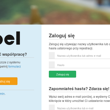
Zaloguj się
Zaloguj się używając nazwy użytkownika lub 
hasła ustalonego przy rejestracji.
ć współpracę?
Nazwa
użytkownika
lub
eszcze z systemu
Hasło
adres
pełnij
formularz
e-
mail
Zaloguj się
truj się
Zapomniałeś hasła? Zdarza się!
min
.
Wpisz swój adres e-mail poniżej, a wyślemy C
kliknięcie w który umożliwi Ci ustawienie now
Nazwa
użytkownika