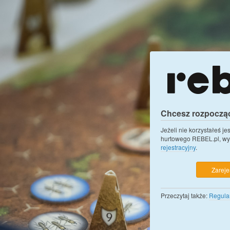
Chcesz rozpoczą
Jeżeli nie korzystałeś j
hurtowego REBEL.pl, wy
rejestracyjny
.
Zarejes
Przeczytaj także:
Regula