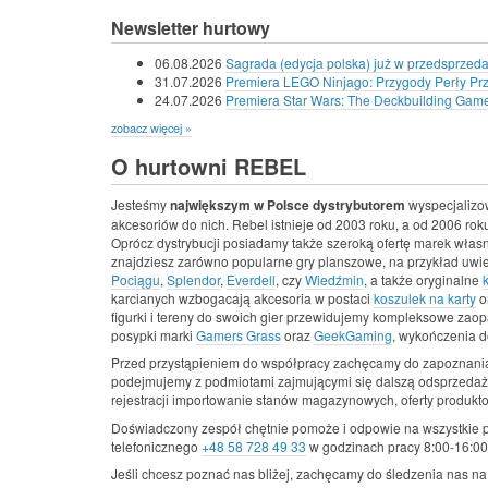
Newsletter hurtowy
06.08.2026
Sagrada (edycja polska) już w przedsprzeda
31.07.2026
Premiera LEGO Ninjago: Przygody Perły Pr
24.07.2026
Premiera Star Wars: The Deckbuilding Game -
zobacz więcej »
O hurtowni REBEL
Jesteśmy
największym w Polsce dystrybutorem
wyspecjalizo
akcesoriów do nich. Rebel istnieje od 2003 roku, a od 2006 roku
Oprócz dystrybucji posiadamy także szeroką ofertę marek wła
znajdziesz zarówno popularne gry planszowe, na przykład uwi
Pociągu
,
Splendor
,
Everdell
, czy
Wiedźmin
, a także oryginalne
karcianych wzbogacają akcesoria w postaci
koszulek na karty
o
figurki i tereny do swoich gier przewidujemy kompleksowe zaopa
posypki marki
Gamers Grass
oraz
GeekGaming
, wykończenia d
Przed przystąpieniem do współpracy zachęcamy do zapoznania
podejmujemy z podmiotami zajmującymi się dalszą odsprzedaż
rejestracji importowanie stanów magazynowych, oferty produkt
Doświadczony zespół chętnie pomoże i odpowie na wszystkie 
telefonicznego
+48 58 728 49 33
w godzinach pracy 8:00-16:00,
Jeśli chcesz poznać nas bliżej, zachęcamy do śledzenia nas n