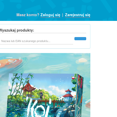
Masz konto?
Zaloguj się
|
Zarejestruj się
Wyszukaj produkty:
Szukaj