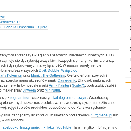
ży!
zeznaczenia!
 Rebelia i Imperium już jutro!
wanym w sprzedaży B2B gier planszowych, karcianych, bitewnych, RPG i
 zajmuje się dystrybucją wszystkich liczących się na rynku firm z branży.
snych i dystrybuowanych na wyłączność. W naszym asortymencie
elbiane przez wszystkich
Dixit
,
Dobble
,
Wsiąść do
karty Pokemon
oraz
Magic: The Gathering
. Ofertę gier planszowych i
raz szeroka gama akcesoriów marki
Gamegenic
. Dla osób malujących
trzenie w farby i pędzle marki
Army Painter
i
Scale75
, podstawki, trawki i
o makiet firmy
Juweela
oraz
MiniNatur
.
 się z
regulaminem
oraz naszym
katalogiem hurtowym
. Współpracę
ą oferowanych przez nas produktów, a nowoczesny system umożliwia po
(
owej, zdjęć i opisów produktów bezpośrednio do Państwa systemów.
pytania, zachęcamy do kontaktu mailowego pod adresem
hurt@rebel.pl
lub
 w dni robocze.
a
Facebooku
,
Instagramie
,
Tik Toku
i
YouTubie
. Tam nie tylko informujemy o