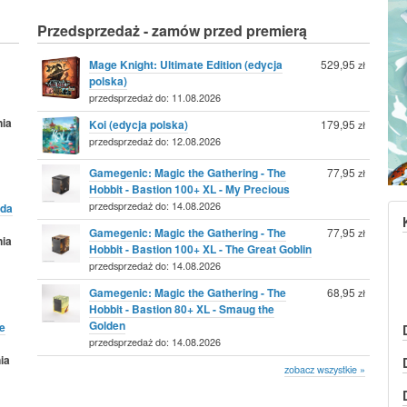
Przedsprzedaż - zamów przed premierą
Mage Knight: Ultimate Edition (edycja
529,95
zł
polska)
przedsprzedaż do: 11.08.2026
nia
Koi (edycja polska)
179,95
zł
przedsprzedaż do: 12.08.2026
Gamegenic: Magic the Gathering - The
77,95
zł
Hobbit - Bastion 100+ XL - My Precious
przedsprzedaż do: 14.08.2026
da
Gamegenic: Magic the Gathering - The
77,95
zł
nia
Hobbit - Bastion 100+ XL - The Great Goblin
przedsprzedaż do: 14.08.2026
Gamegenic: Magic the Gathering - The
68,95
zł
Hobbit - Bastion 80+ XL - Smaug the
Golden
e
przedsprzedaż do: 14.08.2026
ia
zobacz wszystkie »