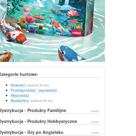
Kategorie hurtowe:
Nowości
(ostatnie 30 dni)
Przedsprzedaż / zapowiedzi
Wyprzedaż
Bestsellery
(ostatnie 90 dni)
Dystrybucja - Produkty Familijne
rozwiń
Dystrybucja - Produkty Hobbystyczne
rozwiń
Dystrybucja - Gry po Angielsku
rozwiń