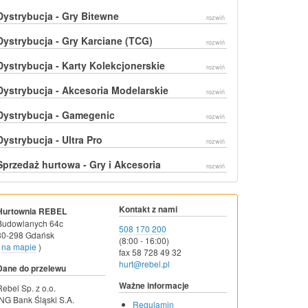
Dystrybucja - Gry Bitewne
rozwiń
Dystrybucja - Gry Karciane (TCG)
rozwiń
Dystrybucja - Karty Kolekcjonerskie
rozwiń
Dystrybucja - Akcesoria Modelarskie
rozwiń
Dystrybucja - Gamegenic
rozwiń
Dystrybucja - Ultra Pro
rozwiń
Sprzedaż hurtowa - Gry i Akcesoria
rozwiń
Kontakt z nami
Hurtownia REBEL
Budowlanych 64c
508 170 200
80-298 Gdańsk
(8:00 - 16:00)
na mapie
)
fax 58 728 49 32
hurt@rebel.pl
Dane do przelewu
Ważne informacje
Rebel Sp. z o.o.
ING Bank Śląski S.A.
Regulamin